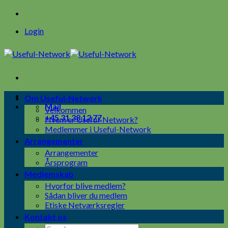
Skip
to
Login
content
Om Useful-Network
Mail
Velkommen
+45 31 38 12 77
Hvem er Useful-Network?
Medlemmer i Useful-Network
Arrangementer
Arrangementer
Årsprogram
Medlemskab
Hvorfor blive medlem?
Sådan bliver du medlem
Etiske Netværksregler
Kontakt os