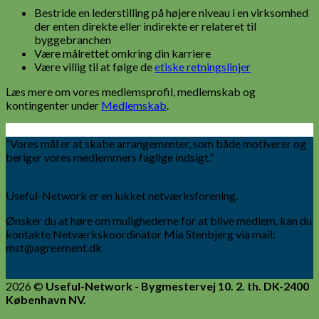
Bestride en lederstilling på højere niveau i en virksomhed
der enten direkte eller indirekte er relateret til
byggebranchen
Være målrettet omkring din karriere
Være villig til at følge de
etiske retningslinjer
Læs mere om vores medlemsprofil, medlemskab og
kontingenter under
Medlemskab
.
“Vores mål er at skabe arrangementer, som både motiverer og
beriger vores medlemmers faglige indsigt.”
Useful-Network er en lukket netværksforening.
Ønsker du at høre om mulighederne for at blive medlem, kan du
kontakte Netværkskoordinator Mia Stenbjerg via mail:
mst@agreement.dk
2026 ©
Useful-Network - Bygmestervej 10. 2. th. DK-2400
København NV.